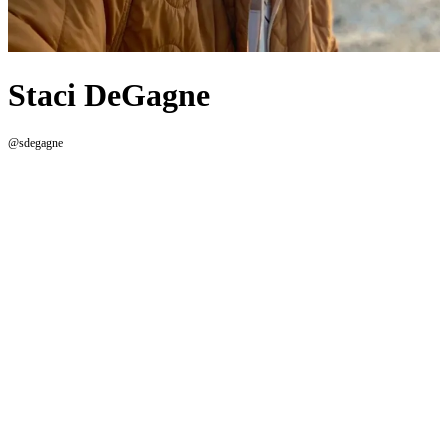
Staci DeGagne
@sdegagne